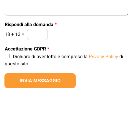
s
a
g
g
i
Rispondi alla domanda
*
o
13
+
13
=
*
Accettazione GDPR
*
Dichiaro di aver letto e compreso la
Privacy Policy
di
questo sito.
INVIA MESSAGGIO